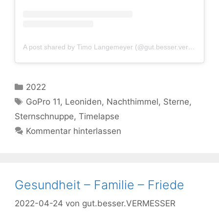
A post shared by Timo Langemeyer (@gut.besser.vermesser)
Kategorien
2022
Schlagwörter
GoPro 11
,
Leoniden
,
Nachthimmel
,
Sterne
,
Sternschnuppe
,
Timelapse
Kommentar hinterlassen
Gesundheit – Familie – Friede
2022-04-24
von
gut.besser.VERMESSER