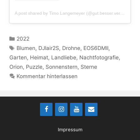
A post shared by Timo Langemeyer (@gut.besser.vermesser)
Kategorien
2022
Schlagwörter
Blumen
,
DJIair2S
,
Drohne
,
EOS6DMII
,
Garten
,
Heimat
,
Landliebe
,
Nachtfotografie
,
Orion
,
Puzzle
,
Sonnenstern
,
Sterne
Kommentar hinterlassen
Impressum