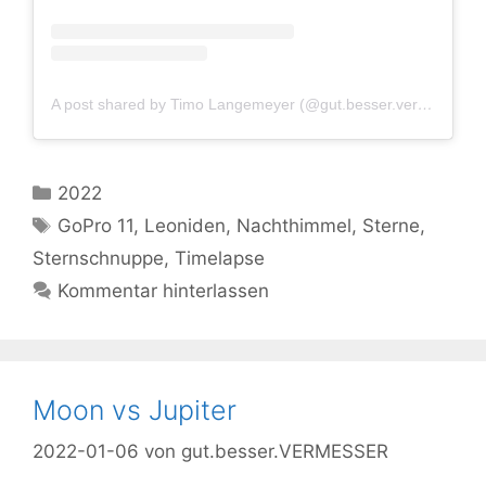
A post shared by Timo Langemeyer (@gut.besser.vermesser)
Kategorien
2022
Schlagwörter
GoPro 11
,
Leoniden
,
Nachthimmel
,
Sterne
,
Sternschnuppe
,
Timelapse
Kommentar hinterlassen
Moon vs Jupiter
2022-01-06
von
gut.besser.VERMESSER