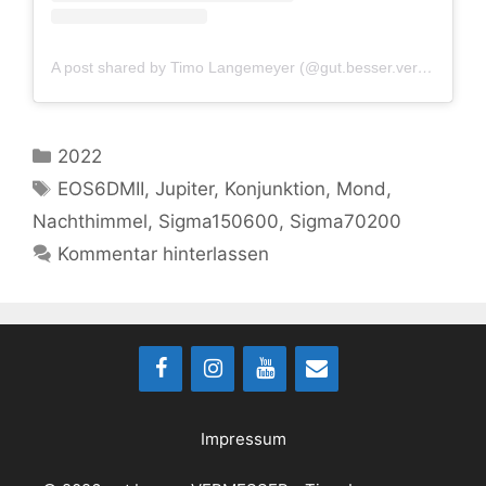
A post shared by Timo Langemeyer (@gut.besser.vermesser)
Kategorien
2022
Schlagwörter
EOS6DMII
,
Jupiter
,
Konjunktion
,
Mond
,
Nachthimmel
,
Sigma150600
,
Sigma70200
Kommentar hinterlassen
Impressum