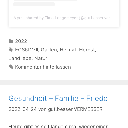
A post shared by Timo Langemeyer (@gut.besser.vermesser)
Kategorien
2022
Schlagwörter
EOS6DMII
,
Garten
,
Heimat
,
Herbst
,
Landliebe
,
Natur
Kommentar hinterlassen
Gesundheit – Familie – Friede
2022-04-24
von
gut.besser.VERMESSER
Heute gibt es seit langem mal wieder einen