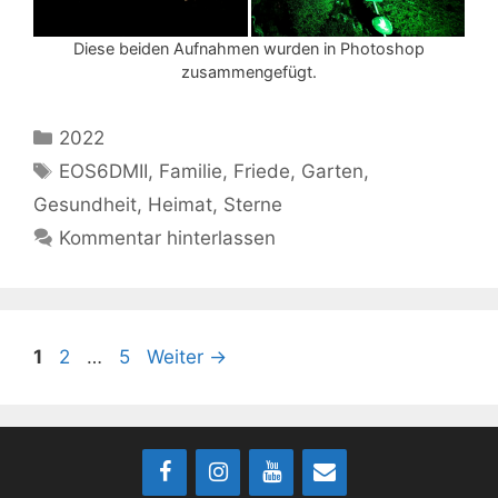
Diese beiden Aufnahmen wurden in Photoshop
zusammengefügt.
Kategorien
2022
Schlagwörter
EOS6DMII
,
Familie
,
Friede
,
Garten
,
Gesundheit
,
Heimat
,
Sterne
Kommentar hinterlassen
Seite
Seite
Seite
1
2
…
5
Weiter
→