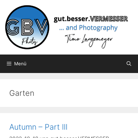
Zum
Inhalt
springen
Menü
Garten
Autumn – Part III