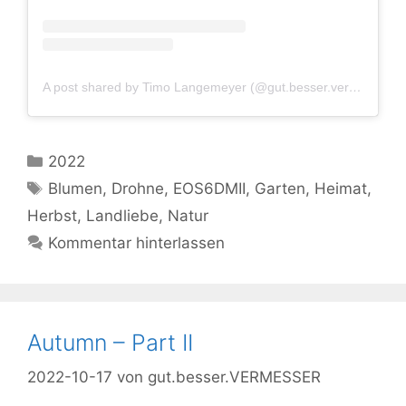
A post shared by Timo Langemeyer (@gut.besser.vermesser)
Kategorien
2022
Schlagwörter
Blumen
,
Drohne
,
EOS6DMII
,
Garten
,
Heimat
,
Herbst
,
Landliebe
,
Natur
Kommentar hinterlassen
Autumn – Part II
2022-10-17
von
gut.besser.VERMESSER