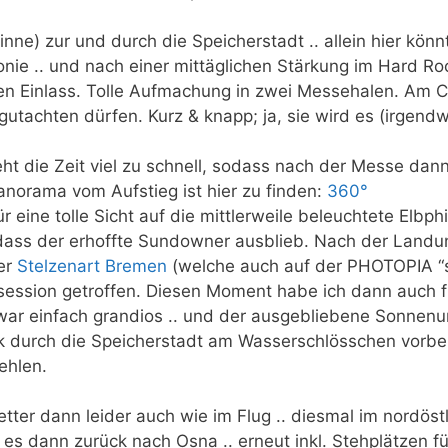
inne) zur und durch die Speicherstadt .. allein hier kö
monie .. und nach einer mittäglichen Stärkung im Hard R
n Einlass. Tolle Aufmachung in zwei Messehalen. Am 
gutachten dürfen. Kurz & knapp; ja, sie wird es (irgend
eht die Zeit viel zu schnell, sodass nach der Messe dan
Panorama vom Aufstieg ist hier zu finden:
360°
ür eine tolle Sicht auf die mittlerweile beleuchtete Elb
ss der erhoffte Sundowner ausblieb. Nach der Landun
er
Stelzenart Bremen
(welche auch auf der PHOTOPIA “ste
tosession getroffen. Diesen Moment habe ich dann auch f
war einfach grandios .. und der ausgebliebene Sonnenu
k durch die Speicherstadt am Wasserschlösschen vorbei
ehlen.
tter dann leider auch wie im Flug .. diesmal im nordöstl
es dann zurück nach Osna .. erneut inkl. Stehplätzen fü