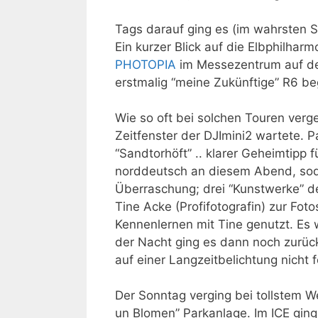
Tags darauf ging es (im wahrsten S
Ein kurzer Blick auf die Elbphilhar
PHOTOPIA
im Messezentrum auf de
erstmalig “meine Zukünftige” R6 be
Wie so oft bei solchen Touren verg
Zeitfenster der DJImini2 wartete. 
“Sandtorhöft” .. klarer Geheimtipp f
norddeutsch an diesem Abend, soda
Überraschung; drei “Kunstwerke” d
Tine Acke (Profifotografin) zur Fo
Kennenlernen mit Tine genutzt. Es 
der Nacht ging es dann noch zurüc
auf einer Langzeitbelichtung nicht f
Der Sonntag verging bei tollstem We
un Blomen” Parkanlage. Im ICE ging 