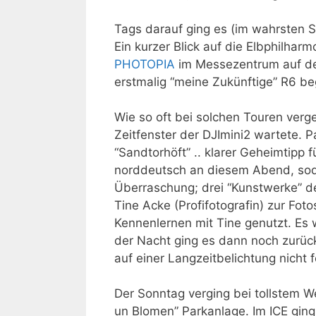
Tags darauf ging es (im wahrsten S
Ein kurzer Blick auf die Elbphilhar
PHOTOPIA
im Messezentrum auf de
erstmalig “meine Zukünftige” R6 be
Wie so oft bei solchen Touren verg
Zeitfenster der DJImini2 wartete. 
“Sandtorhöft” .. klarer Geheimtipp f
norddeutsch an diesem Abend, soda
Überraschung; drei “Kunstwerke” d
Tine Acke (Profifotografin) zur Fo
Kennenlernen mit Tine genutzt. Es 
der Nacht ging es dann noch zurüc
auf einer Langzeitbelichtung nicht f
Der Sonntag verging bei tollstem We
un Blomen” Parkanlage. Im ICE ging 