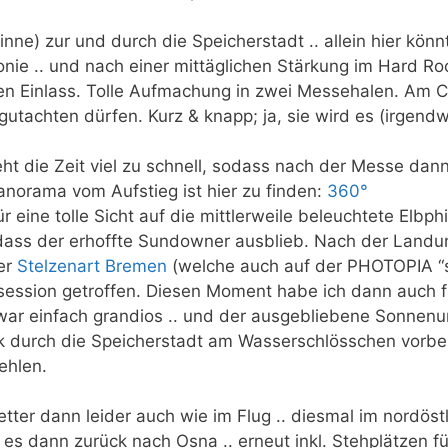
inne) zur und durch die Speicherstadt .. allein hier kö
monie .. und nach einer mittäglichen Stärkung im Hard R
n Einlass. Tolle Aufmachung in zwei Messehalen. Am 
gutachten dürfen. Kurz & knapp; ja, sie wird es (irgend
eht die Zeit viel zu schnell, sodass nach der Messe dan
Panorama vom Aufstieg ist hier zu finden:
360°
ür eine tolle Sicht auf die mittlerweile beleuchtete Elb
ss der erhoffte Sundowner ausblieb. Nach der Landun
er
Stelzenart Bremen
(welche auch auf der PHOTOPIA “ste
tosession getroffen. Diesen Moment habe ich dann auch f
war einfach grandios .. und der ausgebliebene Sonnenu
k durch die Speicherstadt am Wasserschlösschen vorbei
ehlen.
tter dann leider auch wie im Flug .. diesmal im nordöstl
es dann zurück nach Osna .. erneut inkl. Stehplätzen fü