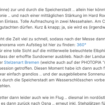
inne) zur und durch die Speicherstadt .. allein hier kö
monie .. und nach einer mittäglichen Stärkung im Hard R
n Einlass. Tolle Aufmachung in zwei Messehalen. Am 
gutachten dürfen. Kurz & knapp; ja, sie wird es (irgend
eht die Zeit viel zu schnell, sodass nach der Messe dan
Panorama vom Aufstieg ist hier zu finden:
360°
ür eine tolle Sicht auf die mittlerweile beleuchtete Elb
ss der erhoffte Sundowner ausblieb. Nach der Landun
er
Stelzenart Bremen
(welche auch auf der PHOTOPIA “ste
tosession getroffen. Diesen Moment habe ich dann auch f
war einfach grandios .. und der ausgebliebene Sonnenu
k durch die Speicherstadt am Wasserschlösschen vorbei
ehlen.
tter dann leider auch wie im Flug .. diesmal im nordöstl
es dann zurück nach Osna .. erneut inkl. Stehplätzen fü