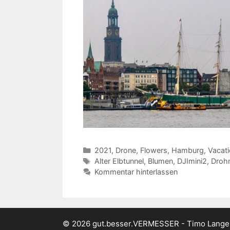
Kategorien
2021
,
Drone
,
Flowers
,
Hamburg
,
Vacat
Schlagwörter
Alter Elbtunnel
,
Blumen
,
DJImini2
,
Droh
Kommentar hinterlassen
© 2026 gut.besser.VERMESSER - Timo Lang