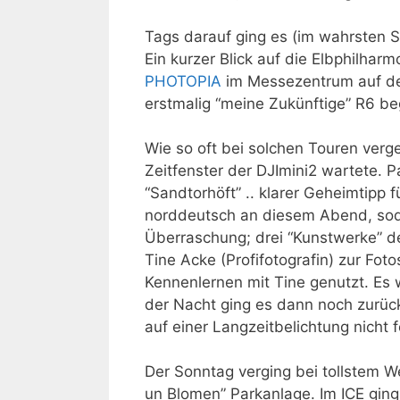
Tags darauf ging es (im wahrsten S
Ein kurzer Blick auf die Elbphilhar
PHOTOPIA
im Messezentrum auf de
erstmalig “meine Zukünftige” R6 be
Wie so oft bei solchen Touren verg
Zeitfenster der DJImini2 wartete. 
“Sandtorhöft” .. klarer Geheimtipp f
norddeutsch an diesem Abend, soda
Überraschung; drei “Kunstwerke” d
Tine Acke (Profifotografin) zur Fo
Kennenlernen mit Tine genutzt. Es 
der Nacht ging es dann noch zurüc
auf einer Langzeitbelichtung nicht f
Der Sonntag verging bei tollstem We
un Blomen” Parkanlage. Im ICE ging 