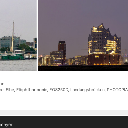
ion
ne
,
Elbe
,
Elbphilharmonie
,
EOS250D
,
Landungsbrücken
,
PHOTOPIA
emeyer