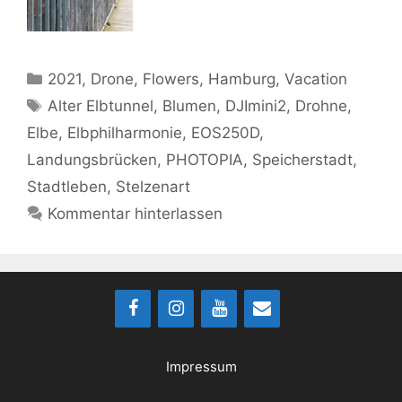
Kategorien
2021
,
Drone
,
Flowers
,
Hamburg
,
Vacation
Schlagwörter
Alter Elbtunnel
,
Blumen
,
DJImini2
,
Drohne
,
Elbe
,
Elbphilharmonie
,
EOS250D
,
Landungsbrücken
,
PHOTOPIA
,
Speicherstadt
,
Stadtleben
,
Stelzenart
Kommentar hinterlassen
Impressum