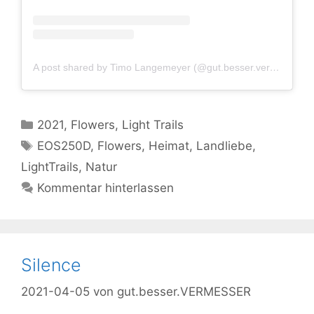
A post shared by Timo Langemeyer (@gut.besser.vermesser)
Kategorien
2021
,
Flowers
,
Light Trails
Schlagwörter
EOS250D
,
Flowers
,
Heimat
,
Landliebe
,
LightTrails
,
Natur
Kommentar hinterlassen
Silence
2021-04-05
von
gut.besser.VERMESSER