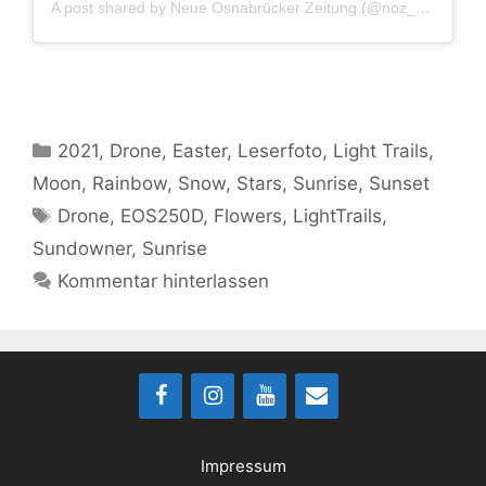
A post shared by Neue Osnabrücker Zeitung (@noz_de)
Kategorien
2021
,
Drone
,
Easter
,
Leserfoto
,
Light Trails
,
Moon
,
Rainbow
,
Snow
,
Stars
,
Sunrise
,
Sunset
Schlagwörter
Drone
,
EOS250D
,
Flowers
,
LightTrails
,
Sundowner
,
Sunrise
Kommentar hinterlassen
Impressum