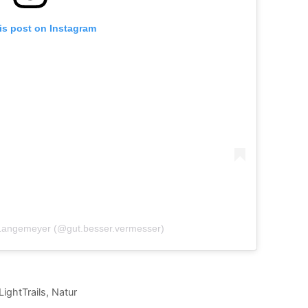
is post on Instagram
 Langemeyer (@gut.besser.vermesser)
LightTrails
,
Natur