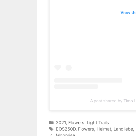
View th
A post shared by Timo
Kategorien
2021
,
Flowers
,
Light Trails
Schlagwörter
EOS250D
,
Flowers
,
Heimat
,
Landliebe
,
Moonrise