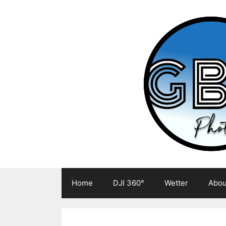
Zum
Inhalt
springen
Home
DJI 360°
Wetter
Abou