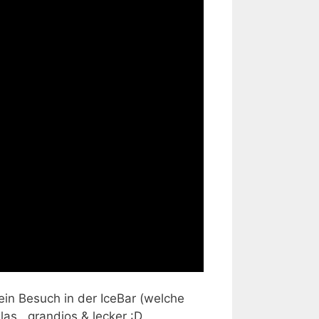
ein Besuch in der IceBar (welche
as.. grandios & lecker :D.