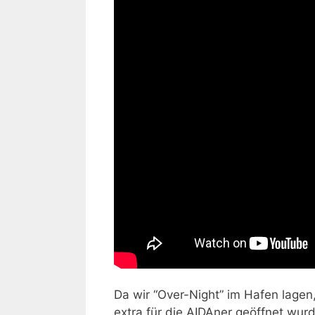
Da wir “Over-Night” im Hafen lagen
extra für die AIDAner geöffnet wurd