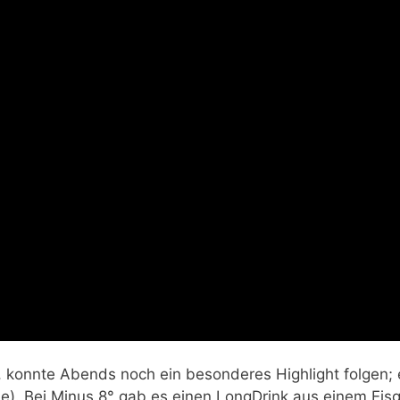
, konnte Abends noch ein besonderes Highlight folgen; 
e). Bei Minus 8° gab es einen LongDrink aus einem Eisgl