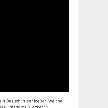
ein Besuch in der IceBar (welche
as.. grandios & lecker :D.