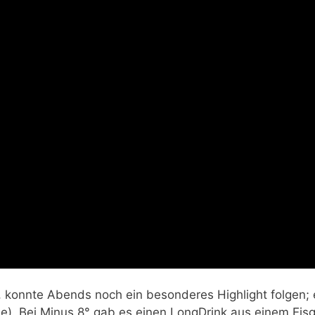
, konnte Abends noch ein besonderes Highlight folgen; 
e). Bei Minus 8° gab es einen LongDrink aus einem Eisgl