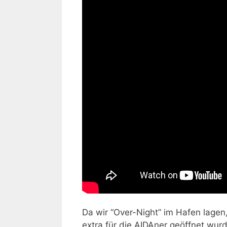
Da wir “Over-Night” im Hafen lagen
extra für die AIDAner geöffnet wurd