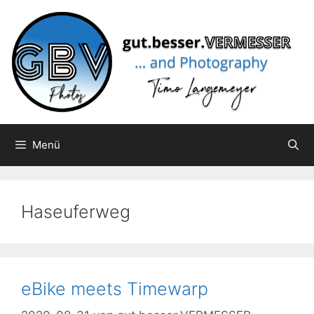
Zum
Inhalt
springen
Menü
Haseuferweg
eBike meets Timewarp