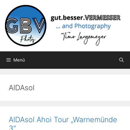
Zum
Inhalt
springen
Menü
AIDAsol
AIDAsol Ahoi Tour „Warnemünde
3“