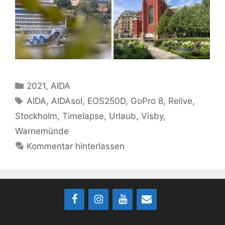
Kategorien
2021
,
AIDA
Schlagwörter
AIDA
,
AIDAsol
,
EOS250D
,
GoPro 8
,
Relive
,
Stockholm
,
Timelapse
,
Urlaub
,
Visby
,
Warnemünde
Kommentar hinterlassen