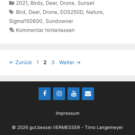
Kategorien
2021
,
Birds
,
Deer
,
Drone
,
Sunset
Schlagwörter
Bird
,
Deer
,
Drone
,
EOS250D
,
Nature
,
Sigma150600
,
Sundowner
Kommentar hinterlassen
Seite
Seite
Seite
←
Zurück
1
2
3
Weiter
→
Impressum
© 2026 gut.besser.VERMESSER - Timo Langemeyer