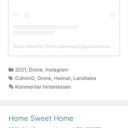
A post shared by Timo Langemeyer (@gut.besser.vermesser)
Kategorien
2021
,
Drone
,
Instagram
Schlagwörter
DJImini2
,
Drone
,
Heimat
,
Landliebe
Kommentar hinterlassen
Home Sweet Home