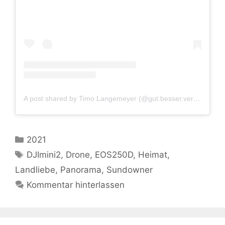
A post shared by Timo Langemeyer (@gut.besser.vermesser)
Kategorien
2021
Schlagwörter
DJImini2
,
Drone
,
EOS250D
,
Heimat
,
Landliebe
,
Panorama
,
Sundowner
Kommentar hinterlassen