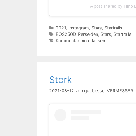
A post shared by Timo
Kategorien
2021
,
Instagram
,
Stars
,
Startrails
Schlagwörter
EOS250D
,
Perseiden
,
Stars
,
Startrails
Kommentar hinterlassen
Stork
2021-08-12
von
gut.besser.VERMESSER