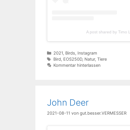
A post shared by Timo
Kategorien
2021
,
Birds
,
Instagram
Schlagwörter
Bird
,
EOS250D
,
Natur
,
Tiere
Kommentar hinterlassen
John Deer
2021-08-11
von
gut.besser.VERMESSER