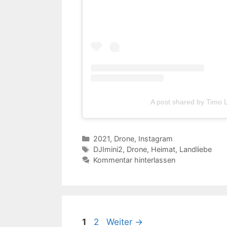
A post shared by Timo
Kategorien
2021
,
Drone
,
Instagram
Schlagwörter
DJImini2
,
Drone
,
Heimat
,
Landliebe
Kommentar hinterlassen
Seite
Seite
1
2
Weiter
→