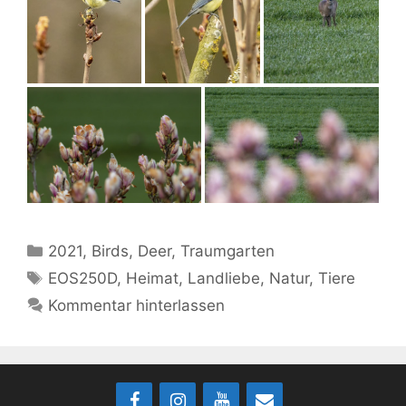
Kategorien
2021
,
Birds
,
Deer
,
Traumgarten
Schlagwörter
EOS250D
,
Heimat
,
Landliebe
,
Natur
,
Tiere
Kommentar hinterlassen