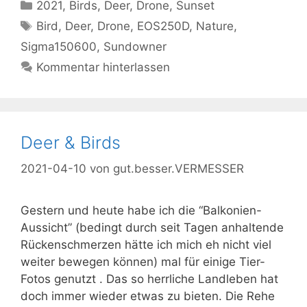
Kategorien
2021
,
Birds
,
Deer
,
Drone
,
Sunset
Schlagwörter
Bird
,
Deer
,
Drone
,
EOS250D
,
Nature
,
Sigma150600
,
Sundowner
Kommentar hinterlassen
Deer & Birds
2021-04-10
von
gut.besser.VERMESSER
Gestern und heute habe ich die “Balkonien-
Aussicht” (bedingt durch seit Tagen anhaltende
Rückenschmerzen hätte ich mich eh nicht viel
weiter bewegen können) mal für einige Tier-
Fotos genutzt . Das so herrliche Landleben hat
doch immer wieder etwas zu bieten. Die Rehe