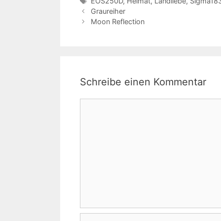
Schlagwörter
EOS250D
,
Heimat
,
Landliebe
,
Sigma18
Graureiher
Moon Reflection
Schreibe einen Kommentar
Kommentar
Name