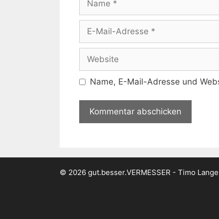
E-
Mail-
Adresse
Website
Name, E-Mail-Adresse und Websi
© 2026 gut.besser.VERMESSER - Timo Lang