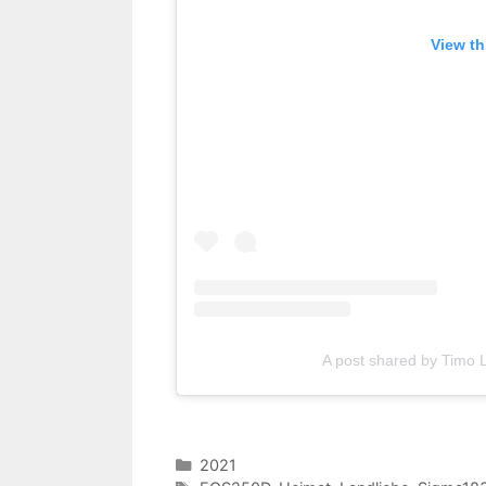
View th
A post shared by Timo
Kategorien
2021