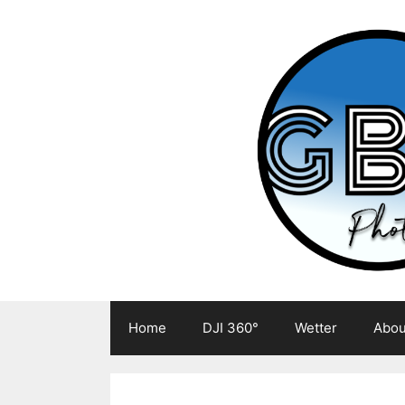
Zum
Inhalt
springen
Home
DJI 360°
Wetter
Abou