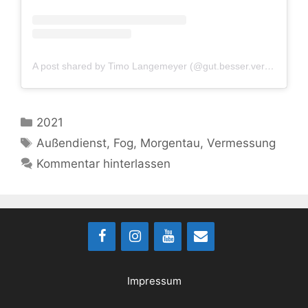
A post shared by Timo Langemeyer (@gut.besser.vermesser)
Kategorien
2021
Schlagwörter
Außendienst
,
Fog
,
Morgentau
,
Vermessung
Kommentar hinterlassen
Impressum