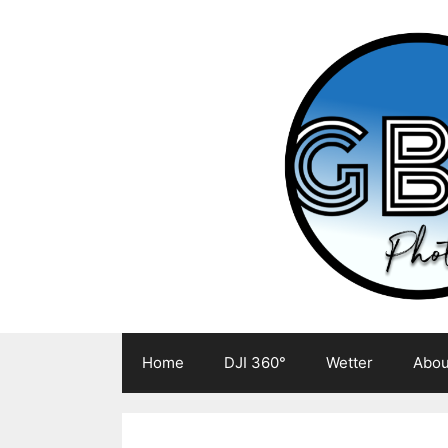
Zum
Inhalt
springen
Home
DJI 360°
Wetter
Abou