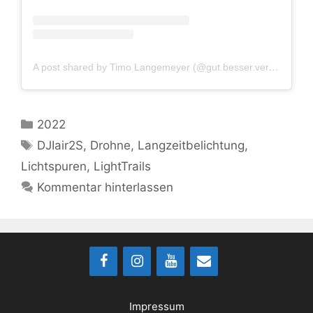
A post shared by Timo Langemeyer (@gut.besser.vermesser)
Kategorien
2022
Schlagwörter
DJIair2S
,
Drohne
,
Langzeitbelichtung
,
Lichtspuren
,
LightTrails
Kommentar hinterlassen
Impressum