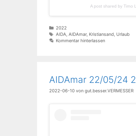
A post shared by Timo
Kategorien
2022
Schlagwörter
AIDA
,
AIDAmar
,
Kristiansand
,
Urlaub
Kommentar hinterlassen
AIDAmar 22/05/24 2
2022-06-10
von
gut.besser.VERMESSER