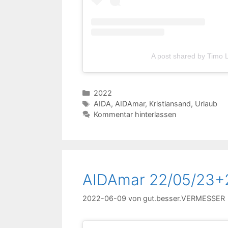
A post shared by Timo
Kategorien
2022
Schlagwörter
AIDA
,
AIDAmar
,
Kristiansand
,
Urlaub
Kommentar hinterlassen
AIDAmar 22/05/23+
2022-06-09
von
gut.besser.VERMESSER