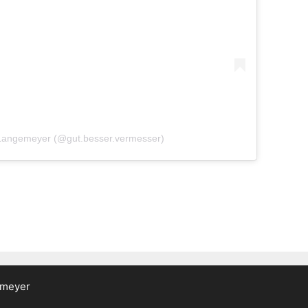
 Langemeyer (@gut.besser.vermesser)
emeyer