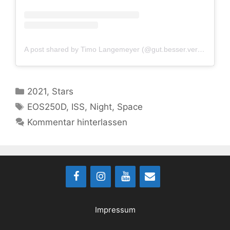
A post shared by Timo Langemeyer (@gut.besser.vermesser)
Kategorien
2021
,
Stars
Schlagwörter
EOS250D
,
ISS
,
Night
,
Space
Kommentar hinterlassen
Impressum