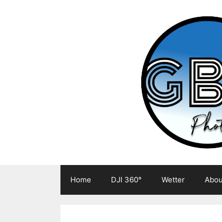
Zum
Inhalt
springen
Home
DJI 360°
Wetter
Abou