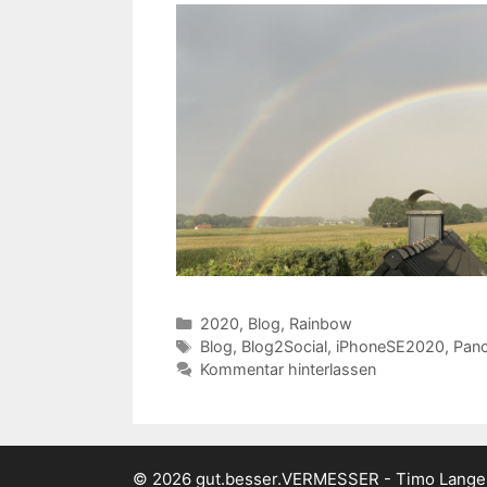
Kategorien
2020
,
Blog
,
Rainbow
Schlagwörter
Blog
,
Blog2Social
,
iPhoneSE2020
,
Pan
Kommentar hinterlassen
© 2026 gut.besser.VERMESSER - Timo Lang