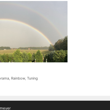
orama
,
Rainbow
,
Tuning
emeyer