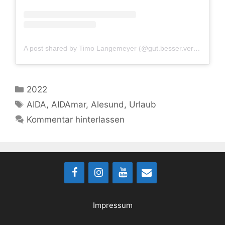
A post shared by Timo Langemeyer (@gut.besser.vermesser)
Kategorien
2022
Schlagwörter
AIDA
,
AIDAmar
,
Alesund
,
Urlaub
Kommentar hinterlassen
Impressum