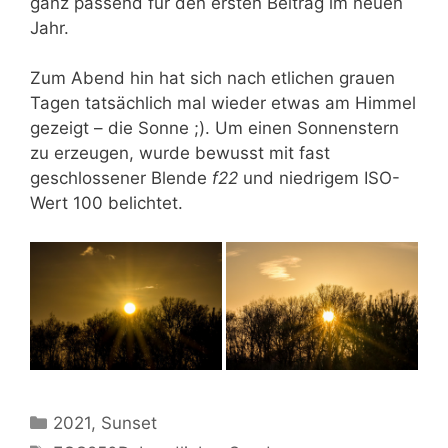
ganz passend für den ersten Beitrag im neuen
Jahr.
Zum Abend hin hat sich nach etlichen grauen
Tagen tatsächlich mal wieder etwas am Himmel
gezeigt – die Sonne ;). Um einen Sonnenstern
zu erzeugen, wurde bewusst mit fast
geschlossener Blende
f22
und niedrigem ISO-
Wert 100 belichtet.
Kategorien
2021
,
Sunset