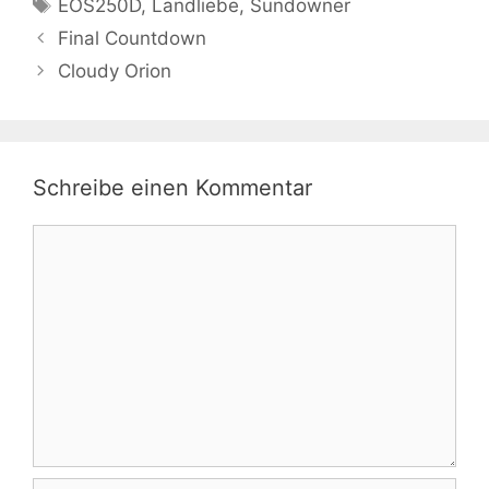
Schlagwörter
EOS250D
,
Landliebe
,
Sundowner
Final Countdown
Cloudy Orion
Schreibe einen Kommentar
Kommentar