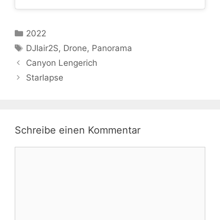
Kategorien
2022
Schlagwörter
DJIair2S
,
Drone
,
Panorama
Canyon Lengerich
Starlapse
Schreibe einen Kommentar
Kommentar