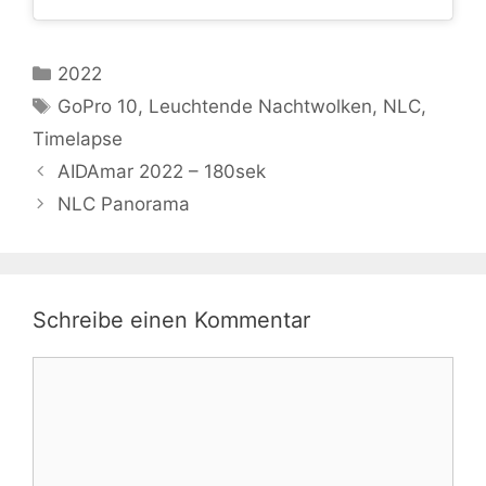
Kategorien
2022
Schlagwörter
GoPro 10
,
Leuchtende Nachtwolken
,
NLC
,
Timelapse
AIDAmar 2022 – 180sek
NLC Panorama
Schreibe einen Kommentar
Kommentar