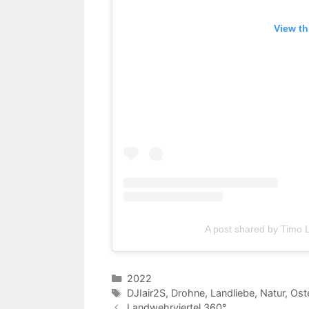
View th
A post shared by Timo
Kategorien
2022
Schlagwörter
DJIair2S
,
Drohne
,
Landliebe
,
Natur
,
Ost
Landwehrviertel 360°