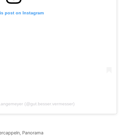
is post on Instagram
 Langemeyer (@gut.besser.vermesser)
ercappeln
,
Panorama