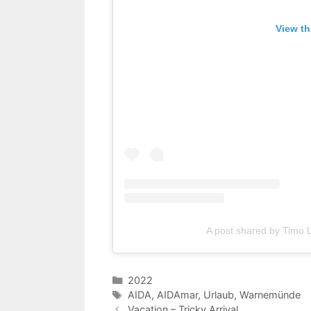
View th
A post shared by Timo
Kategorien
2022
Schlagwörter
AIDA
,
AIDAmar
,
Urlaub
,
Warnemünde
Vacation – Tricky Arrival